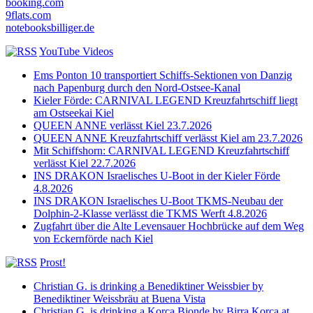
booking.com
9flats.com
notebooksbilliger.de
YouTube Videos
Ems Ponton 10 transportiert Schiffs-Sektionen von Danzig
nach Papenburg durch den Nord-Ostsee-Kanal
Kieler Förde: CARNIVAL LEGEND Kreuzfahrtschiff liegt
am Ostseekai Kiel
QUEEN ANNE verlässt Kiel 23.7.2026
QUEEN ANNE Kreuzfahrtschiff verlässt Kiel am 23.7.2026
Mit Schiffshorn: CARNIVAL LEGEND Kreuzfahrtschiff
verlässt Kiel 22.7.2026
INS DRAKON Israelisches U-Boot in der Kieler Förde
4.8.2026
INS DRAKON Israelisches U-Boot TKMS-Neubau der
Dolphin-2-Klasse verlässt die TKMS Werft 4.8.2026
Zugfahrt über die Alte Levensauer Hochbrücke auf dem Weg
von Eckernförde nach Kiel
Prost!
Christian G. is drinking a Benediktiner Weissbier by
Benediktiner Weissbräu at Buena Vista
Christian G. is drinking a Korça Bjonde by Birra Korça at