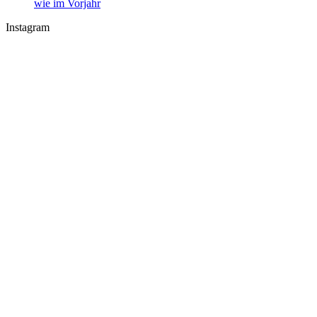
wie im Vorjahr
Instagram
U-Boot U 17 im Nord-Ostsee-Kanal
Sophienhof Kiel Shopping Center
#Fehmarn Ostseestrand am Niobe Denkmal
Nord-Ostsee-Kanal Schleuse in #Kiel