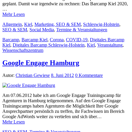
geplant. Damit war irgendwie zu rechnen: Das Barcamp Kiel 2020,
…
Mehr Lesen
Allgemein
,
Kiel
,
Marketing, SEO & SEM
,
Schleswig-Holstein
,
SEO & SEM
,
Social Media
,
Termine & Veranstaltungen
Barcamp
,
Barcamp Kiel
,
Corona
,
COVID-19
,
Digitales Barcamp
Kiel
,
Digitales Barcamp Schleswig-Holstein
,
Kiel
,
Veranstaltung
,
Wissenschaftszentrum
Google Engage Hamburg
Autor:
Christian Gewiese
8. Juni 2012
0 Kommentare
Am 07.06.2012 habe ich am Google Engage Trainingscamp für
Agenturen in Hamburg teilgenommen. Auf den Google Engage
Trainingscamps haben Agenturen die Möglichkeit Ihre Google
Ansprechpartner persönlich zu treffen, ihr Fachwissen im Bereich
Google AdWords weiter zu vertiefen und sich über…
Mehr Lesen
SEO & SEM
,
Termine & Veranstaltungen