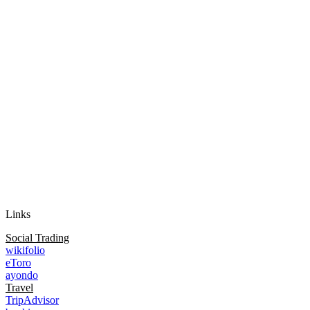
Auf Instagram folgen
Links
Social Trading
wikifolio
eToro
ayondo
Travel
TripAdvisor