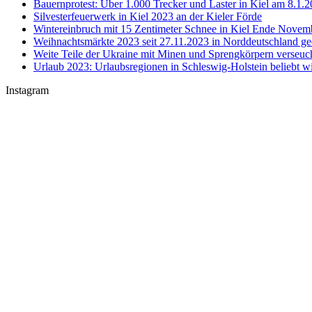
Bauernprotest: Über 1.000 Trecker und Laster in Kiel am 8.1.
Silvesterfeuerwerk in Kiel 2023 an der Kieler Förde
Wintereinbruch mit 15 Zentimeter Schnee in Kiel Ende Novem
Weihnachtsmärkte 2023 seit 27.11.2023 in Norddeutschland ge
Weite Teile der Ukraine mit Minen und Sprengkörpern verseuc
Urlaub 2023: Urlaubsregionen in Schleswig-Holstein beliebt w
Instagram
U-Boot U 17 im Nord-Ostsee-Kanal
Sophienhof Kiel Shopping Center
#Fehmarn Ostseestrand am Niobe Denkmal
Nord-Ostsee-Kanal Schleuse in #Kiel