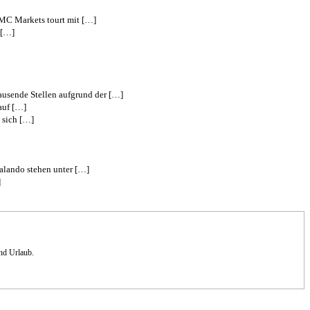
CMC Markets tourt mit […]
 […]
ausende Stellen aufgrund der […]
auf […]
 sich […]
Zalando stehen unter […]
]
und Urlaub.