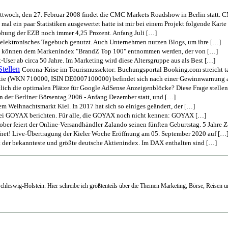
twoch, den 27. Februar 2008 findet die CMC Markets Roadshow in Berlin statt. 
 mal ein paar Statistiken ausgewertet hatte ist mir bei einem Projekt folgende Karte
rhöhung der EZB noch immer 4,25 Prozent. Anfang Juli […]
s elektronisches Tagebuch genutzt. Auch Unternehmen nutzen Blogs, um ihre […]
lt können dem Markenindex "BrandZ Top 100" entnommen werden, der von […]
t-User ab circa 50 Jahre. Im Marketing wird diese Altersgruppe aus als Best […]
tellen
Corona-Krise im Tourismussektor: Buchungsportal Booking.com streicht t
tie (WKN 710000, ISIN DE0007100000) befindet sich nach einer Gewinnwarnung 
lich die optimalen Plätze für Google AdSense Anzeigenblöcke? Diese Frage stellen
on der Berliner Börsentag 2006 - Anfang Dezember statt, und […]
dem Weihnachtsmarkt Kiel. In 2017 hat sich so einiges geändert, der […]
 bei GOYAX berichten. Für alle, die GOYAX noch nicht kennen: GOYAX […]
ober feiert der Online-Versandhändler Zalando seinen fünften Geburtstag. 5 Jahre 
ffnet! Live-Übertragung der Kieler Woche Eröffnung am 05. September 2020 auf […
 der bekannteste und größte deutsche Aktienindex. Im DAX enthalten sind […]
Schleswig-Holstein. Hier schreibe ich größtenteils über die Themen Marketing, Börse, Reisen 