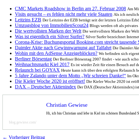
CMC Markets Roadshow in Berlin am 27. Februar 2008
Am Mit
Visits gesucht – es fehlen nicht mehr viele Staaten
Als ich neulich
Leitzins EZB
Der Leitzins der EZB beträgt seit der letzten Leitzins E
Umzugsblog von ImmobilienScout24
Blogs werden oft als private
Die wertvollsten Marken der Welt
Die wertvollsten Marken der We
Was ist eigentlich ein Silver Surfer?
Silver Surfer bezeichnet Interne
Corona-Krise: Buchungsportal Booking.com streicht tausende S
Daimler Aktie nach Gewinnwarnung auf Talfahrt
Die Daimler Ak
Wohin mit den AdSense Anzeigeblöcken?
Wo befinden sich eigent
Berliner Börsentag
Der Berliner Börsentag 2007 findet - wie auch sch
Weihnachtsmarkt Kiel 2017
Es ist wieder Zeit für einen Besuch auf 
Relaunch bei GOYAX
Heute kann ich über den erfolgten Relaunch
5 Jahre Zalando unter dem Motto „Wir schreien Danke!“
Im Okt
Die Kieler Woche 2020 ist eröffnet!
Die Kieler Woche 2020 ist erö
DAX – Deutscher Aktienindex
Der DAX (Deutscher Aktienindex) ist
Christian Gewiese
Hi, ich bin Christian und lebe in Kiel im schönen Bundesland 
blog.gewiese.com/
← Vorheriger Beitrag