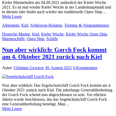
Kieler Marinehafen am 04.09.2021 anlässlich der Kieler Woche
2021. Es ist mal wieder Kieler Woche in der Landeshauptstadt und
in diesem Jahr findet auch wieder das traditionelle Open Ship…
Mehr Lesen
Allgemein
,
Kiel
,
Schleswig-Holstein
,
Termine & Veranstaltungen
Deutsche Marine
,
Kiel
,
Kieler Woche
,
Kieler Woche Open Ship
,
Marineschiffe
,
Open Ship
,
Schiffe
Nun aber wirklich: Gorch Fock kommt
am 4. Oktober 2021 zurück nach Kiel
Autor:
Christian Gewiese
30. August 2021
0 Kommentare
Nun aber wirklich: Das Segelschulschiff Gorch Fock kommt am 4.
Oktober 2021 zurück nach Kiel. Die jahrelange Generalüberholung
der Gorch Fock scheint nun abgeschlossen zu sein. Vor etlichen
Jahren wurde beschlossen, das das Segelschulschiff Gorch Fock
eine Generalüberholung benötigt. Man…
Mehr Lesen