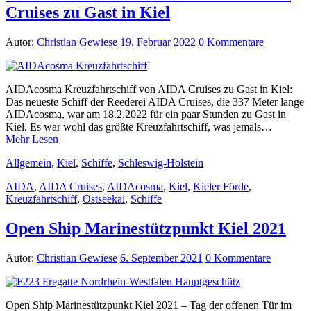
Cruises zu Gast in Kiel
Autor:
Christian Gewiese
19. Februar 2022
0 Kommentare
AIDAcosma Kreuzfahrtschiff von AIDA Cruises zu Gast in Kiel:
Das neueste Schiff der Reederei AIDA Cruises, die 337 Meter lange
AIDAcosma, war am 18.2.2022 für ein paar Stunden zu Gast in
Kiel. Es war wohl das größte Kreuzfahrtschiff, was jemals…
Mehr Lesen
Allgemein
,
Kiel
,
Schiffe
,
Schleswig-Holstein
AIDA
,
AIDA Cruises
,
AIDAcosma
,
Kiel
,
Kieler Förde
,
Kreuzfahrtschiff
,
Ostseekai
,
Schiffe
Open Ship Marinestützpunkt Kiel 2021
Autor:
Christian Gewiese
6. September 2021
0 Kommentare
Open Ship Marinestützpunkt Kiel 2021 – Tag der offenen Tür im