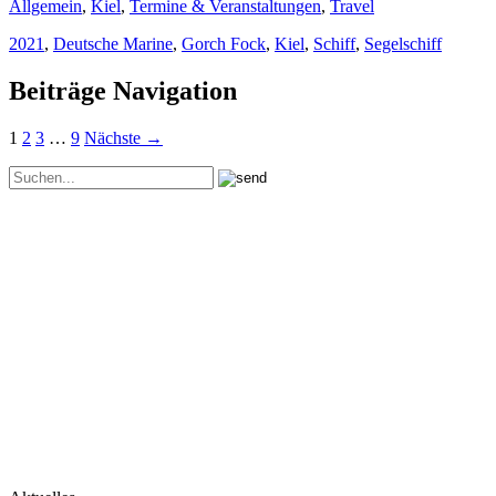
Allgemein
,
Kiel
,
Termine & Veranstaltungen
,
Travel
2021
,
Deutsche Marine
,
Gorch Fock
,
Kiel
,
Schiff
,
Segelschiff
Beiträge Navigation
1
2
3
…
9
Nächste →