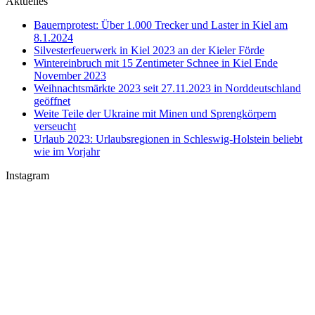
Aktuelles
Bauernprotest: Über 1.000 Trecker und Laster in Kiel am
8.1.2024
Silvesterfeuerwerk in Kiel 2023 an der Kieler Förde
Wintereinbruch mit 15 Zentimeter Schnee in Kiel Ende
November 2023
Weihnachtsmärkte 2023 seit 27.11.2023 in Norddeutschland
geöffnet
Weite Teile der Ukraine mit Minen und Sprengkörpern
verseucht
Urlaub 2023: Urlaubsregionen in Schleswig-Holstein beliebt
wie im Vorjahr
Instagram
U-Boot U 17 im Nord-Ostsee-Kanal
Sophienhof Kiel Shopping Center
#Fehmarn Ostseestrand am Niobe Denkmal
Nord-Ostsee-Kanal Schleuse in #Kiel