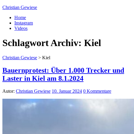
Christian Gewiese
Home
Instagram
Videos
Schlagwort Archiv:
Kiel
Christian Gewiese
>
Kiel
Bauernprotest: Über 1.000 Trecker und
Laster in Kiel am 8.1.2024
Autor:
Christian Gewiese
10. Januar 2024
0 Kommentare