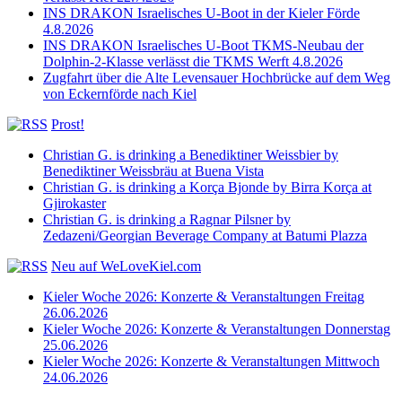
INS DRAKON Israelisches U-Boot in der Kieler Förde
4.8.2026
INS DRAKON Israelisches U-Boot TKMS-Neubau der
Dolphin-2-Klasse verlässt die TKMS Werft 4.8.2026
Zugfahrt über die Alte Levensauer Hochbrücke auf dem Weg
von Eckernförde nach Kiel
Prost!
Christian G. is drinking a Benediktiner Weissbier by
Benediktiner Weissbräu at Buena Vista
Christian G. is drinking a Korça Bjonde by Birra Korça at
Gjirokaster
Christian G. is drinking a Ragnar Pilsner by
Zedazeni/Georgian Beverage Company at Batumi Plazza
Neu auf WeLoveKiel.com
Kieler Woche 2026: Konzerte & Veranstaltungen Freitag
26.06.2026
Kieler Woche 2026: Konzerte & Veranstaltungen Donnerstag
25.06.2026
Kieler Woche 2026: Konzerte & Veranstaltungen Mittwoch
24.06.2026