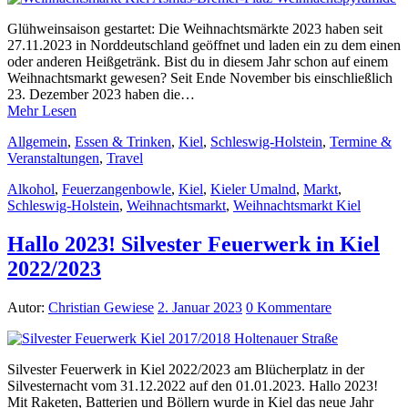
Glühweinsaison gestartet: Die Weihnachtsmärkte 2023 haben seit
27.11.2023 in Norddeutschland geöffnet und laden ein zu dem einen
oder anderen Heißgetränk. Bist du in diesem Jahr schon auf einem
Weihnachtsmarkt gewesen? Seit Ende November bis einschließlich
23. Dezember 2023 haben die…
Mehr Lesen
Allgemein
,
Essen & Trinken
,
Kiel
,
Schleswig-Holstein
,
Termine &
Veranstaltungen
,
Travel
Alkohol
,
Feuerzangenbowle
,
Kiel
,
Kieler Umalnd
,
Markt
,
Schleswig-Holstein
,
Weihnachtsmarkt
,
Weihnachtsmarkt Kiel
Hallo 2023! Silvester Feuerwerk in Kiel
2022/2023
Autor:
Christian Gewiese
2. Januar 2023
0 Kommentare
Silvester Feuerwerk in Kiel 2022/2023 am Blücherplatz in der
Silvesternacht vom 31.12.2022 auf den 01.01.2023. Hallo 2023!
Mit Raketen, Batterien und Böllern wurde in Kiel das neue Jahr