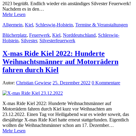
2023 begrüßt. Endlich wieder ein anständiges Silvester Feuerwerk!
Nachdem es in den…
Mehr Lesen
Allgemein
,
Kiel
,
Schleswig-Holstein
,
Termine & Veranstaltungen
Blücherplatz
,
Feuerwerk
,
Kiel
,
Norddeutschland
,
Schleswig-
Holstein
,
Silvester
,
Silvesterfeuerwerk
X-mas Ride Kiel 2022: Hunderte
Weihnachtsmänner auf Motorrädern
fahren durch Kiel
Autor:
Christian Gewiese
25. Dezember 2022
0 Kommentare
X-mas Ride Kiel 2022: Hunderte Weihnachtsmänner auf
Motorrädern fahren durch Kiel kurz vor Weihnachten am
23.12.2022. Einen Tag vor Heiligabend war es wieder soweit, das
diesjährige X-mas Ride Kiel hatte erneut stattgefunden. Eigentlich
wollten die Weihnachtsmänner schon am 17. Dezember…
Mehr Lesen