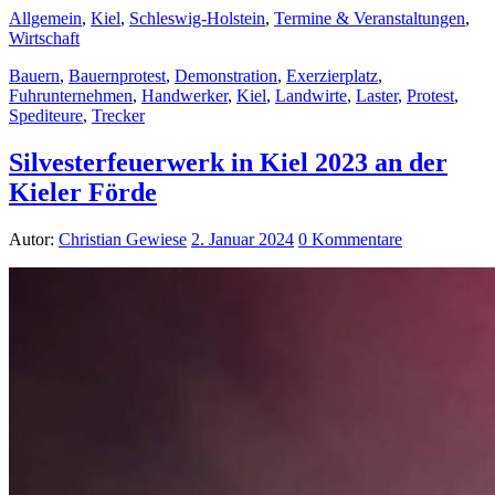
Allgemein
,
Kiel
,
Schleswig-Holstein
,
Termine & Veranstaltungen
,
Wirtschaft
Bauern
,
Bauernprotest
,
Demonstration
,
Exerzierplatz
,
Fuhrunternehmen
,
Handwerker
,
Kiel
,
Landwirte
,
Laster
,
Protest
,
Spediteure
,
Trecker
Silvesterfeuerwerk in Kiel 2023 an der
Kieler Förde
Autor:
Christian Gewiese
2. Januar 2024
0 Kommentare