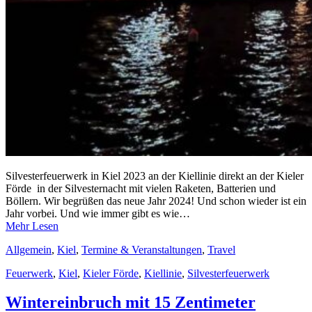
Silvesterfeuerwerk in Kiel 2023 an der Kiellinie direkt an der Kieler
Förde in der Silvesternacht mit vielen Raketen, Batterien und
Böllern. Wir begrüßen das neue Jahr 2024! Und schon wieder ist ein
Jahr vorbei. Und wie immer gibt es wie…
Mehr Lesen
Allgemein
,
Kiel
,
Termine & Veranstaltungen
,
Travel
Feuerwerk
,
Kiel
,
Kieler Förde
,
Kiellinie
,
Silvesterfeuerwerk
Wintereinbruch mit 15 Zentimeter