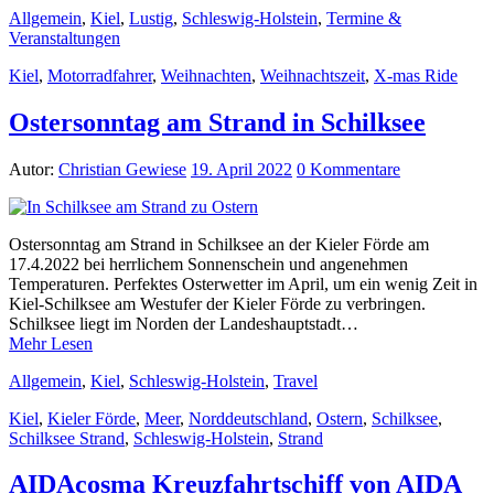
Allgemein
,
Kiel
,
Lustig
,
Schleswig-Holstein
,
Termine &
Veranstaltungen
Kiel
,
Motorradfahrer
,
Weihnachten
,
Weihnachtszeit
,
X-mas Ride
Ostersonntag am Strand in Schilksee
Autor:
Christian Gewiese
19. April 2022
0 Kommentare
Ostersonntag am Strand in Schilksee an der Kieler Förde am
17.4.2022 bei herrlichem Sonnenschein und angenehmen
Temperaturen. Perfektes Osterwetter im April, um ein wenig Zeit in
Kiel-Schilksee am Westufer der Kieler Förde zu verbringen.
Schilksee liegt im Norden der Landeshauptstadt…
Mehr Lesen
Allgemein
,
Kiel
,
Schleswig-Holstein
,
Travel
Kiel
,
Kieler Förde
,
Meer
,
Norddeutschland
,
Ostern
,
Schilksee
,
Schilksee Strand
,
Schleswig-Holstein
,
Strand
AIDAcosma Kreuzfahrtschiff von AIDA