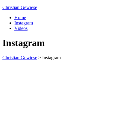
Christian Gewiese
Home
Instagram
Videos
Instagram
Christian Gewiese
>
Instagram
U-Boot U 17 im Nord-Ostsee-Kanal
Sophienhof Kiel Shopping Center
#Fehmarn Ostseestrand am Niobe Denkmal
Nord-Ostsee-Kanal Schleuse in #Kiel