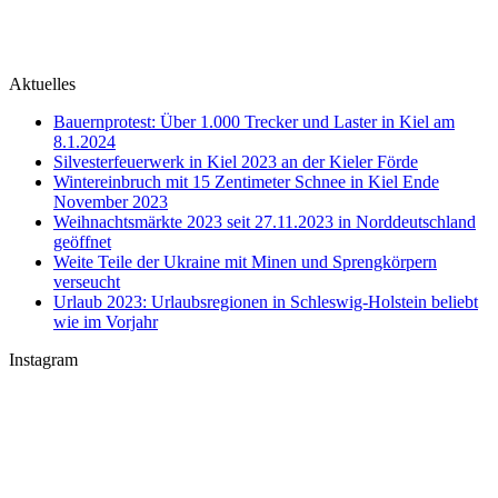
Aktuelles
Bauernprotest: Über 1.000 Trecker und Laster in Kiel am
8.1.2024
Silvesterfeuerwerk in Kiel 2023 an der Kieler Förde
Wintereinbruch mit 15 Zentimeter Schnee in Kiel Ende
November 2023
Weihnachtsmärkte 2023 seit 27.11.2023 in Norddeutschland
geöffnet
Weite Teile der Ukraine mit Minen und Sprengkörpern
verseucht
Urlaub 2023: Urlaubsregionen in Schleswig-Holstein beliebt
wie im Vorjahr
Instagram
U-Boot U 17 im Nord-Ostsee-Kanal
Sophienhof Kiel Shopping Center
#Fehmarn Ostseestrand am Niobe Denkmal