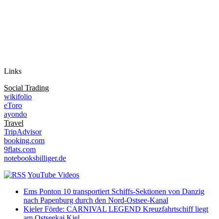
Auf Instagram folgen
Links
Social Trading
wikifolio
eToro
ayondo
Travel
TripAdvisor
booking.com
9flats.com
notebooksbilliger.de
YouTube Videos
Ems Ponton 10 transportiert Schiffs-Sektionen von Danzig
nach Papenburg durch den Nord-Ostsee-Kanal
Kieler Förde: CARNIVAL LEGEND Kreuzfahrtschiff liegt
am Ostseekai Kiel