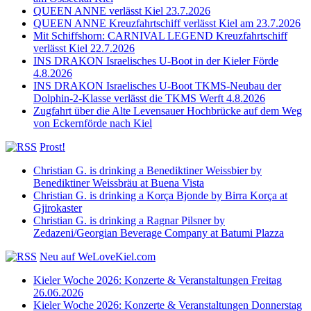
QUEEN ANNE verlässt Kiel 23.7.2026
QUEEN ANNE Kreuzfahrtschiff verlässt Kiel am 23.7.2026
Mit Schiffshorn: CARNIVAL LEGEND Kreuzfahrtschiff
verlässt Kiel 22.7.2026
INS DRAKON Israelisches U-Boot in der Kieler Förde
4.8.2026
INS DRAKON Israelisches U-Boot TKMS-Neubau der
Dolphin-2-Klasse verlässt die TKMS Werft 4.8.2026
Zugfahrt über die Alte Levensauer Hochbrücke auf dem Weg
von Eckernförde nach Kiel
Prost!
Christian G. is drinking a Benediktiner Weissbier by
Benediktiner Weissbräu at Buena Vista
Christian G. is drinking a Korça Bjonde by Birra Korça at
Gjirokaster
Christian G. is drinking a Ragnar Pilsner by
Zedazeni/Georgian Beverage Company at Batumi Plazza
Neu auf WeLoveKiel.com
Kieler Woche 2026: Konzerte & Veranstaltungen Freitag
26.06.2026
Kieler Woche 2026: Konzerte & Veranstaltungen Donnerstag