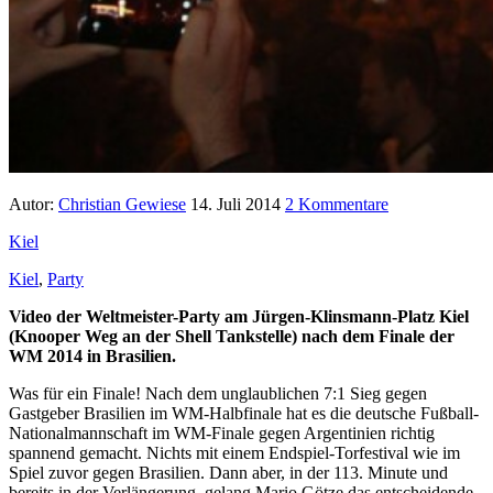
Autor:
Christian Gewiese
14. Juli 2014
2 Kommentare
Kiel
Kiel
,
Party
Video der Weltmeister-Party am Jürgen-Klinsmann-Platz Kiel
(Knooper Weg an der Shell Tankstelle) nach dem Finale der
WM 2014 in Brasilien.
Was für ein Finale! Nach dem unglaublichen 7:1 Sieg gegen
Gastgeber Brasilien im WM-Halbfinale hat es die deutsche Fußball-
Nationalmannschaft im WM-Finale gegen Argentinien richtig
spannend gemacht. Nichts mit einem Endspiel-Torfestival wie im
Spiel zuvor gegen Brasilien. Dann aber, in der 113. Minute und
bereits in der Verlängerung, gelang Mario Götze das entscheidende