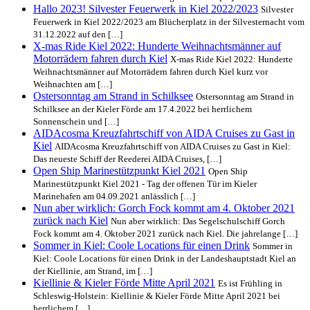
Hallo 2023! Silvester Feuerwerk in Kiel 2022/2023
Silvester
Feuerwerk in Kiel 2022/2023 am Blücherplatz in der Silvesternacht vom
31.12.2022 auf den […]
X-mas Ride Kiel 2022: Hunderte Weihnachtsmänner auf
Motorrädern fahren durch Kiel
X-mas Ride Kiel 2022: Hunderte
Weihnachtsmänner auf Motorrädern fahren durch Kiel kurz vor
Weihnachten am […]
Ostersonntag am Strand in Schilksee
Ostersonntag am Strand in
Schilksee an der Kieler Förde am 17.4.2022 bei herrlichem
Sonnenschein und […]
AIDAcosma Kreuzfahrtschiff von AIDA Cruises zu Gast in
Kiel
AIDAcosma Kreuzfahrtschiff von AIDA Cruises zu Gast in Kiel:
Das neueste Schiff der Reederei AIDA Cruises, […]
Open Ship Marinestützpunkt Kiel 2021
Open Ship
Marinestützpunkt Kiel 2021 - Tag der offenen Tür im Kieler
Marinehafen am 04.09.2021 anlässlich […]
Nun aber wirklich: Gorch Fock kommt am 4. Oktober 2021
zurück nach Kiel
Nun aber wirklich: Das Segelschulschiff Gorch
Fock kommt am 4. Oktober 2021 zurück nach Kiel. Die jahrelange […]
Sommer in Kiel: Coole Locations für einen Drink
Sommer in
Kiel: Coole Locations für einen Drink in der Landeshauptstadt Kiel an
der Kiellinie, am Strand, im […]
Kiellinie & Kieler Förde Mitte April 2021
Es ist Frühling in
Schleswig-Holstein: Kiellinie & Kieler Förde Mitte April 2021 bei
herrlichem […]