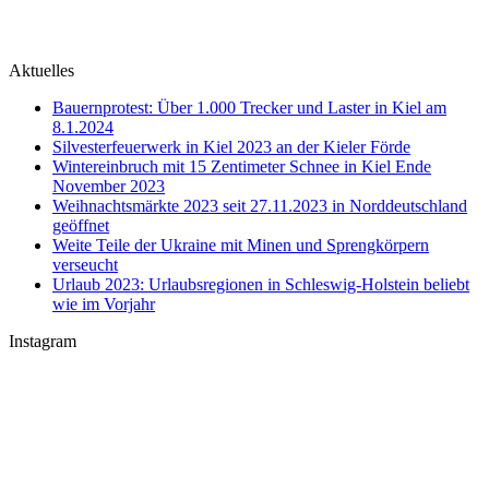
Aktuelles
Bauernprotest: Über 1.000 Trecker und Laster in Kiel am
8.1.2024
Silvesterfeuerwerk in Kiel 2023 an der Kieler Förde
Wintereinbruch mit 15 Zentimeter Schnee in Kiel Ende
November 2023
Weihnachtsmärkte 2023 seit 27.11.2023 in Norddeutschland
geöffnet
Weite Teile der Ukraine mit Minen und Sprengkörpern
verseucht
Urlaub 2023: Urlaubsregionen in Schleswig-Holstein beliebt
wie im Vorjahr
Instagram
U-Boot U 17 im Nord-Ostsee-Kanal
Sophienhof Kiel Shopping Center
#Fehmarn Ostseestrand am Niobe Denkmal