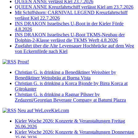
QUEEN ANNE verlässt Kiel 23.7.2026
QUEEN ANNE Kreuzfahrtschiff verlässt Kiel am 23.7.2026
Mit Schiffshorn: CARNIVAL LEGEND Kreuzfahrtschiff
verlässt Kiel 22.7.2026
INS DRAKON Israelisches U-Boot in der Kieler Förde
4.8.2026
INS DRAKON Israelisches U-Boot TKMS-Neubau der
Dolphin-2-Klasse verlässt die TKMS Werft 4.8.2026
Zugfahrt über die Alte Levensauer Hochbrücke auf dem Weg
von Eckernförde nach Kiel
Prost!
Christian G. is drinking a Benediktiner Weissbier by
Benediktiner Weissbräu at Buena Vista
Christian G. is drinking a Korça Bjonde by Birra Korça at
Gjirokaster
Christian G. is drinking a Ragnar Pilsner by
Zedazeni/Georgian Beverage Company at Batumi Plazza
Neu auf WeLoveKiel.com
Kieler Woche 2026: Konzerte & Veranstaltungen Freitag
26.06.2026
Kieler Woche 2026: Konzerte & Veranstaltungen Donnerstag
25.06.2026