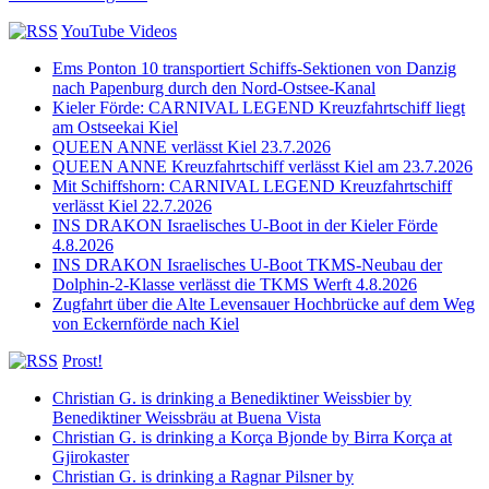
YouTube Videos
Ems Ponton 10 transportiert Schiffs-Sektionen von Danzig
nach Papenburg durch den Nord-Ostsee-Kanal
Kieler Förde: CARNIVAL LEGEND Kreuzfahrtschiff liegt
am Ostseekai Kiel
QUEEN ANNE verlässt Kiel 23.7.2026
QUEEN ANNE Kreuzfahrtschiff verlässt Kiel am 23.7.2026
Mit Schiffshorn: CARNIVAL LEGEND Kreuzfahrtschiff
verlässt Kiel 22.7.2026
INS DRAKON Israelisches U-Boot in der Kieler Förde
4.8.2026
INS DRAKON Israelisches U-Boot TKMS-Neubau der
Dolphin-2-Klasse verlässt die TKMS Werft 4.8.2026
Zugfahrt über die Alte Levensauer Hochbrücke auf dem Weg
von Eckernförde nach Kiel
Prost!
Christian G. is drinking a Benediktiner Weissbier by
Benediktiner Weissbräu at Buena Vista
Christian G. is drinking a Korça Bjonde by Birra Korça at
Gjirokaster
Christian G. is drinking a Ragnar Pilsner by