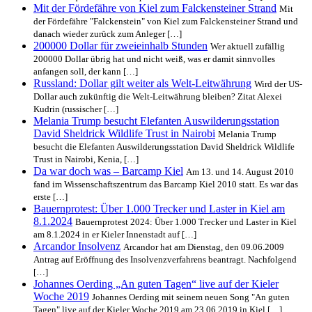
Mit der Fördefähre von Kiel zum Falckensteiner Strand
Mit
der Fördefähre "Falckenstein" von Kiel zum Falckensteiner Strand und
danach wieder zurück zum Anleger […]
200000 Dollar für zweieinhalb Stunden
Wer aktuell zufällig
200000 Dollar übrig hat und nicht weiß, was er damit sinnvolles
anfangen soll, der kann […]
Russland: Dollar gilt weiter als Welt-Leitwährung
Wird der US-
Dollar auch zukünftig die Welt-Leitwährung bleiben? Zitat Alexei
Kudrin (russischer […]
Melania Trump besucht Elefanten Auswilderungsstation
David Sheldrick Wildlife Trust in Nairobi
Melania Trump
besucht die Elefanten Auswilderungsstation David Sheldrick Wildlife
Trust in Nairobi, Kenia, […]
Da war doch was – Barcamp Kiel
Am 13. und 14. August 2010
fand im Wissenschaftszentrum das Barcamp Kiel 2010 statt. Es war das
erste […]
Bauernprotest: Über 1.000 Trecker und Laster in Kiel am
8.1.2024
Bauernprotest 2024: Über 1.000 Trecker und Laster in Kiel
am 8.1.2024 in er Kieler Innenstadt auf […]
Arcandor Insolvenz
Arcandor hat am Dienstag, den 09.06.2009
Antrag auf Eröffnung des Insolvenzverfahrens beantragt. Nachfolgend
[…]
Johannes Oerding „An guten Tagen“ live auf der Kieler
Woche 2019
Johannes Oerding mit seinem neuen Song "An guten
Tagen" live auf der Kieler Woche 2019 am 23.06.2019 in Kiel […]