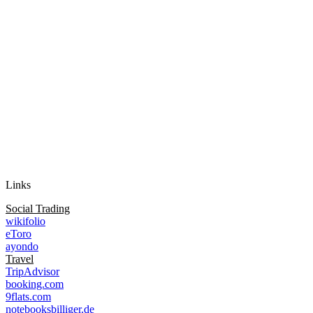
Auf Instagram folgen
Links
Social Trading
wikifolio
eToro
ayondo
Travel
TripAdvisor
booking.com
9flats.com
notebooksbilliger.de