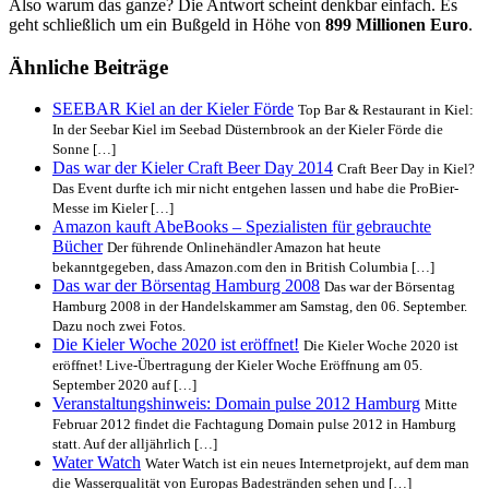
Also warum das ganze? Die Antwort scheint denkbar einfach. Es
geht schließlich um ein Bußgeld in Höhe von
899 Millionen Euro
.
Ähnliche Beiträge
SEEBAR Kiel an der Kieler Förde
Top Bar & Restaurant in Kiel:
In der Seebar Kiel im Seebad Düsternbrook an der Kieler Förde die
Sonne […]
Das war der Kieler Craft Beer Day 2014
Craft Beer Day in Kiel?
Das Event durfte ich mir nicht entgehen lassen und habe die ProBier-
Messe im Kieler […]
Amazon kauft AbeBooks – Spezialisten für gebrauchte
Bücher
Der führende Onlinehändler Amazon hat heute
bekanntgegeben, dass Amazon.com den in British Columbia […]
Das war der Börsentag Hamburg 2008
Das war der Börsentag
Hamburg 2008 in der Handelskammer am Samstag, den 06. September.
Dazu noch zwei Fotos.
Die Kieler Woche 2020 ist eröffnet!
Die Kieler Woche 2020 ist
eröffnet! Live-Übertragung der Kieler Woche Eröffnung am 05.
September 2020 auf […]
Veranstaltungshinweis: Domain pulse 2012 Hamburg
Mitte
Februar 2012 findet die Fachtagung Domain pulse 2012 in Hamburg
statt. Auf der alljährlich […]
Water Watch
Water Watch ist ein neues Internetprojekt, auf dem man
die Wasserqualität von Europas Badestränden sehen und […]