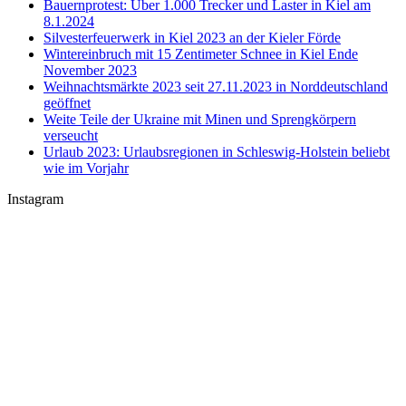
Bauernprotest: Über 1.000 Trecker und Laster in Kiel am
8.1.2024
Silvesterfeuerwerk in Kiel 2023 an der Kieler Förde
Wintereinbruch mit 15 Zentimeter Schnee in Kiel Ende
November 2023
Weihnachtsmärkte 2023 seit 27.11.2023 in Norddeutschland
geöffnet
Weite Teile der Ukraine mit Minen und Sprengkörpern
verseucht
Urlaub 2023: Urlaubsregionen in Schleswig-Holstein beliebt
wie im Vorjahr
Instagram
U-Boot U 17 im Nord-Ostsee-Kanal
Sophienhof Kiel Shopping Center
#Fehmarn Ostseestrand am Niobe Denkmal
Nord-Ostsee-Kanal Schleuse in #Kiel