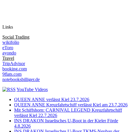
Auf Instagram folgen
Links
Social Trading
wikifolio
eToro
ayondo
Travel
TripAdvisor
booking.com
9flats.com
notebooksbilliger.de
YouTube Videos
QUEEN ANNE verlässt Kiel 23.7.2026
QUEEN ANNE Kreuzfahrtschiff verlässt Kiel am 23.7.2026
Mit Schiffshorn: CARNIVAL LEGEND Kreuzfahrtschiff
verlässt Kiel 22.7.2026
INS DRAKON Israelisches U-Boot in der Kieler Förde
4.8.2026
INS DRAKON Israelisches U-Boot TKMS-Neubau der