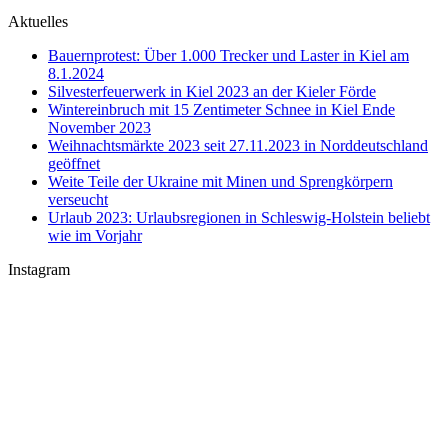
Aktuelles
Bauernprotest: Über 1.000 Trecker und Laster in Kiel am
8.1.2024
Silvesterfeuerwerk in Kiel 2023 an der Kieler Förde
Wintereinbruch mit 15 Zentimeter Schnee in Kiel Ende
November 2023
Weihnachtsmärkte 2023 seit 27.11.2023 in Norddeutschland
geöffnet
Weite Teile der Ukraine mit Minen und Sprengkörpern
verseucht
Urlaub 2023: Urlaubsregionen in Schleswig-Holstein beliebt
wie im Vorjahr
Instagram
U-Boot U 17 im Nord-Ostsee-Kanal
Sophienhof Kiel Shopping Center
#Fehmarn Ostseestrand am Niobe Denkmal
Nord-Ostsee-Kanal Schleuse in #Kiel