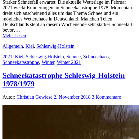
Starker Schneefall erwartet: Die aktuelle Wetterlage im Februar
2021 weckt Erinnerungen an Schneekatastrophe 1978. Momentan
dreht sich anscheinend alles um das Thema Schnee und ein
mögliches Wetterchaos in Deutschland. Manchen Teilen
Deutschlands steht an diesem Wochenende sehr starker Schneefall
bevor….
Mehr Lesen
Allgemein
,
Kiel
,
Schleswig-Holstein
2021
,
Kiel
,
Schleswig-Holstein
,
Schnee
,
Schneechaos
,
Schneekatastrophe
,
Winter
,
Winter 2021
Schneekatastrophe Schleswig-Holstein
1978/1979
Autor:
Christian Gewiese
2. November 2018
3 Kommentare