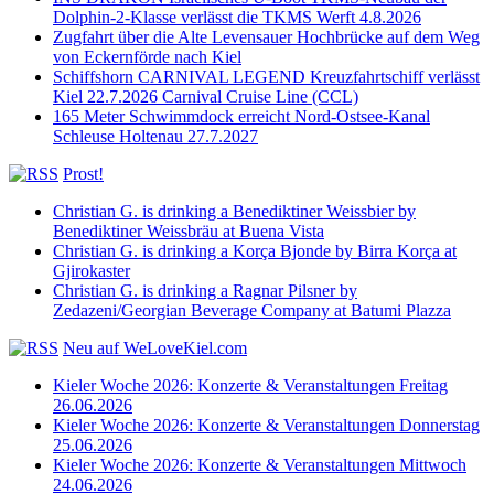
Dolphin-2-Klasse verlässt die TKMS Werft 4.8.2026
Zugfahrt über die Alte Levensauer Hochbrücke auf dem Weg
von Eckernförde nach Kiel
Schiffshorn CARNIVAL LEGEND Kreuzfahrtschiff verlässt
Kiel 22.7.2026 Carnival Cruise Line (CCL)
165 Meter Schwimmdock erreicht Nord-Ostsee-Kanal
Schleuse Holtenau 27.7.2027
Prost!
Christian G. is drinking a Benediktiner Weissbier by
Benediktiner Weissbräu at Buena Vista
Christian G. is drinking a Korça Bjonde by Birra Korça at
Gjirokaster
Christian G. is drinking a Ragnar Pilsner by
Zedazeni/Georgian Beverage Company at Batumi Plazza
Neu auf WeLoveKiel.com
Kieler Woche 2026: Konzerte & Veranstaltungen Freitag
26.06.2026
Kieler Woche 2026: Konzerte & Veranstaltungen Donnerstag
25.06.2026
Kieler Woche 2026: Konzerte & Veranstaltungen Mittwoch
24.06.2026