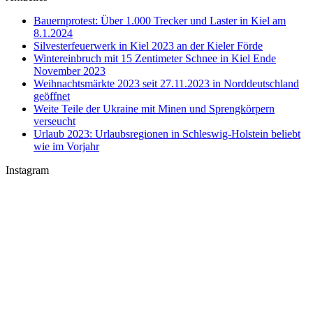
Bauernprotest: Über 1.000 Trecker und Laster in Kiel am
8.1.2024
Silvesterfeuerwerk in Kiel 2023 an der Kieler Förde
Wintereinbruch mit 15 Zentimeter Schnee in Kiel Ende
November 2023
Weihnachtsmärkte 2023 seit 27.11.2023 in Norddeutschland
geöffnet
Weite Teile der Ukraine mit Minen und Sprengkörpern
verseucht
Urlaub 2023: Urlaubsregionen in Schleswig-Holstein beliebt
wie im Vorjahr
Instagram
U-Boot U 17 im Nord-Ostsee-Kanal
Sophienhof Kiel Shopping Center
#Fehmarn Ostseestrand am Niobe Denkmal
Nord-Ostsee-Kanal Schleuse in #Kiel