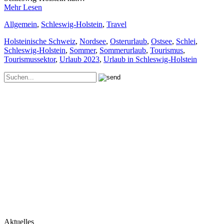
Mehr Lesen
Allgemein
,
Schleswig-Holstein
,
Travel
Holsteinische Schweiz
,
Nordsee
,
Osterurlaub
,
Ostsee
,
Schlei
,
Schleswig-Holstein
,
Sommer
,
Sommerurlaub
,
Tourismus
,
Tourismussektor
,
Urlaub 2023
,
Urlaub in Schleswig-Holstein
Aktuelles