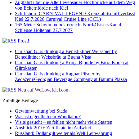
Zugfahrt über die Alte Levensauer Hochbrücke auf dem Weg
von Eckernförde nach Kiel
Schiffshorn CARNIVAL LEGEND Kreuzfahrtschiff verlässt
Kiel 22.7.2026 Carnival Cruise Line (CCL)
165 Meter Schwimmdock erreicht Nord-Ostsee-Kanal
Schleuse Holtenau 27.7.2027
Prost!
Christian G. is drinking a Benediktiner Weissbier by
Benediktiner Weissbräu at Buena Vista
Christian G. is drinking a Korça Bjonde by Birra Korça at
Gjirokaster
Christian G. is drinking a Ragnar Pilsner by
Zedazeni/Georgian Beverage Company at Batumi Plazza
Neu auf WeLoveKiel.com
Zufällige Beiträge
Gewinnwarnung bei Stada
Was ist eigentlich ein Wandtatou?
Visits gesucht – es fehlen nicht mehr viele Staaten
Ausblick 2010: Zertifikate im Aufwind
Russland: Dollar gilt weiter als Welt-Leitwährung