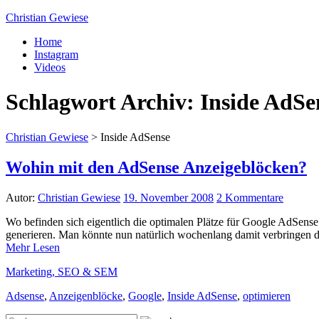
Christian Gewiese
Home
Instagram
Videos
Schlagwort Archiv:
Inside AdSe
Christian Gewiese
>
Inside AdSense
Wohin mit den AdSense Anzeigeblöcken?
Autor:
Christian Gewiese
19. November 2008
2 Kommentare
Wo befinden sich eigentlich die optimalen Plätze für Google AdSense
generieren. Man könnte nun natürlich wochenlang damit verbringen d
Mehr Lesen
Marketing, SEO & SEM
Adsense
,
Anzeigenblöcke
,
Google
,
Inside AdSense
,
optimieren