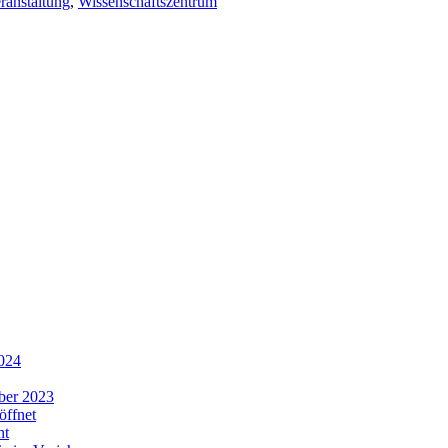
ranstaltung
,
Wissenschaftszentrum
2024
ber 2023
öffnet
ht