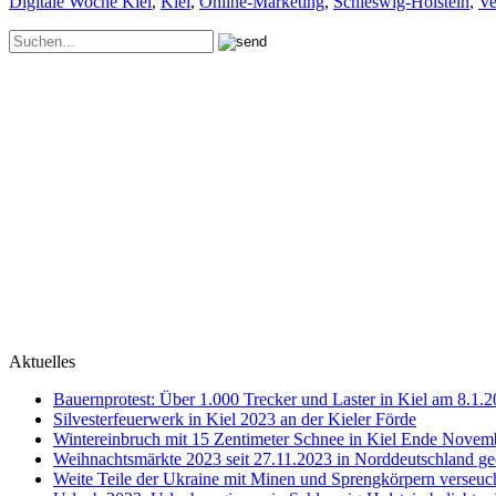
Digitale Woche Kiel
,
Kiel
,
Online-Marketing
,
Schleswig-Holstein
,
Ve
Aktuelles
Bauernprotest: Über 1.000 Trecker und Laster in Kiel am 8.1.
Silvesterfeuerwerk in Kiel 2023 an der Kieler Förde
Wintereinbruch mit 15 Zentimeter Schnee in Kiel Ende Novem
Weihnachtsmärkte 2023 seit 27.11.2023 in Norddeutschland ge
Weite Teile der Ukraine mit Minen und Sprengkörpern verseuc