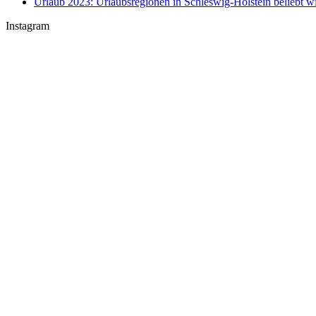
Urlaub 2023: Urlaubsregionen in Schleswig-Holstein beliebt w
Instagram
U-Boot U 17 im Nord-Ostsee-Kanal
Sophienhof Kiel Shopping Center
#Fehmarn Ostseestrand am Niobe Denkmal
Nord-Ostsee-Kanal Schleuse in #Kiel