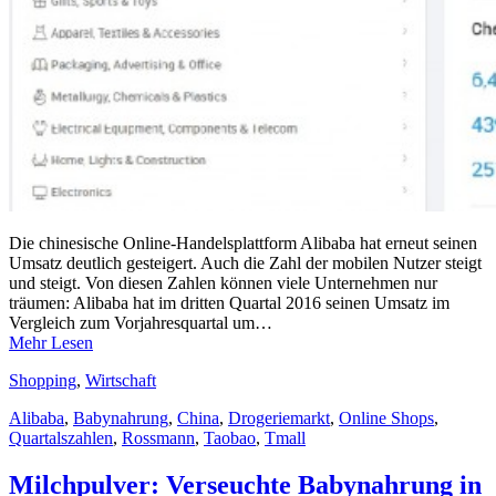
Die chinesische Online-Handelsplattform Alibaba hat erneut seinen
Umsatz deutlich gesteigert. Auch die Zahl der mobilen Nutzer steigt
und steigt. Von diesen Zahlen können viele Unternehmen nur
träumen: Alibaba hat im dritten Quartal 2016 seinen Umsatz im
Vergleich zum Vorjahresquartal um…
Mehr Lesen
Shopping
,
Wirtschaft
Alibaba
,
Babynahrung
,
China
,
Drogeriemarkt
,
Online Shops
,
Quartalszahlen
,
Rossmann
,
Taobao
,
Tmall
Milchpulver: Verseuchte Babynahrung in