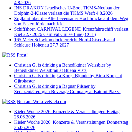
4.8.2026
INS DRAKON Israelisches U-Boot TKMS-Neubau der
Dolphin-2-Klasse verlässt die TKMS Werft 4.8.2026
Zugfahrt über die Alte Levensauer Hochbrücke auf dem Weg
von Eckernförde nach Kiel
Schiffshorn CARNIVAL LEGEND Kreuzfahrtschiff verlässt
Kiel 22.7.2026 Carnival Cruise Line (CCL)
165 Meter Schwimmdock erreicht Nord-Ostsee-Kanal
Schleuse Holtenau 27.7.2027
Prost!
Christian G. is drinking a Benediktiner Weissbier by
Benediktiner Weissbräu at Buena Vista
Christian G. is drinking a Korça Bjonde by Birra Korça at
Gjirokaster
Christian G. is drinking a Ragnar Pilsner by
Zedazeni/Georgian Beverage Company at Batumi Plazza
Neu auf WeLoveKiel.com
Kieler Woche 2026: Konzerte & Veranstaltungen Freitag
26.06.2026
Kieler Woche 2026: Konzerte & Veranstaltungen Donnerstag
25.06.2026