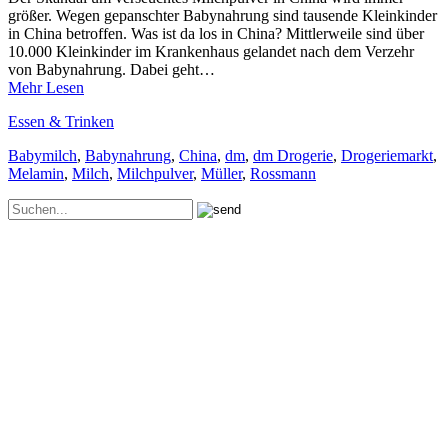
größer. Wegen gepanschter Babynahrung sind tausende Kleinkinder
in China betroffen. Was ist da los in China? Mittlerweile sind über
10.000 Kleinkinder im Krankenhaus gelandet nach dem Verzehr
von Babynahrung. Dabei geht…
Mehr Lesen
Essen & Trinken
Babymilch
,
Babynahrung
,
China
,
dm
,
dm Drogerie
,
Drogeriemarkt
,
Melamin
,
Milch
,
Milchpulver
,
Müller
,
Rossmann