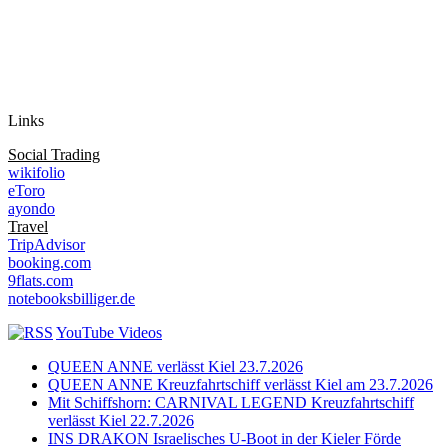
Auf Instagram folgen
Links
Social Trading
wikifolio
eToro
ayondo
Travel
TripAdvisor
booking.com
9flats.com
notebooksbilliger.de
YouTube Videos
QUEEN ANNE verlässt Kiel 23.7.2026
QUEEN ANNE Kreuzfahrtschiff verlässt Kiel am 23.7.2026
Mit Schiffshorn: CARNIVAL LEGEND Kreuzfahrtschiff
verlässt Kiel 22.7.2026
INS DRAKON Israelisches U-Boot in der Kieler Förde