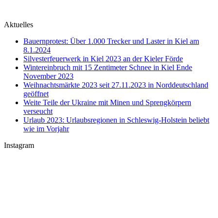
Aktuelles
Bauernprotest: Über 1.000 Trecker und Laster in Kiel am
8.1.2024
Silvesterfeuerwerk in Kiel 2023 an der Kieler Förde
Wintereinbruch mit 15 Zentimeter Schnee in Kiel Ende
November 2023
Weihnachtsmärkte 2023 seit 27.11.2023 in Norddeutschland
geöffnet
Weite Teile der Ukraine mit Minen und Sprengkörpern
verseucht
Urlaub 2023: Urlaubsregionen in Schleswig-Holstein beliebt
wie im Vorjahr
Instagram
U-Boot U 17 im Nord-Ostsee-Kanal
Sophienhof Kiel Shopping Center
#Fehmarn Ostseestrand am Niobe Denkmal
Nord-Ostsee-Kanal Schleuse in #Kiel