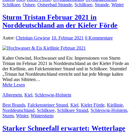
Schilksee
,
Ostsee
,
Ostseebad Strande
,
Schilksee
,
Strande
,
Winter
Sturm Tristan Februar 2021 in
Norddeutschland an der Kieler Förde
Autor:
Christian Gewiese
10. Februar 2021
0 Kommentare
Kalter Ostwind, Hochwasser und Eis: Impressionen von Sturm
Tristan im Februar 2021 in Norddeutschland an der Kieler Förde an
der Kiellinie, am Falckensteiner Strand und in Schilksee. Sturmtief
„Tristan hat Norddeutschland erreicht und hat jede Menge kalten
Wind aus Sibirien…
Mehr Lesen
Allgemein
,
Kiel
,
Schleswig-Holstein
Best Brands
,
Falckensteiner Strand
,
Kiel
,
Kieler Förde
,
Kiellinie
,
Norddeutschland
,
Schilksee
,
Schilksee Strand
,
Schleswig-Holstein
,
Sturm
,
Winter
,
Wintersturm
Starker Schneefall erwartet: Wetterlage