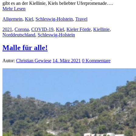
gibt es an der Kiellinie, Kiels beliebter Uferpromenade….
Mehr Lesen
Allgemein
,
Kiel
,
Schleswig-Holstein
,
Travel
2021
,
Corona
,
COVID-19
,
Kiel
,
Kieler Förde
,
Kiellinie
,
Norddeutschland
,
Schleswig-Holstein
Malle für alle!
Autor:
Christian Gewiese
14. März 2021
0 Kommentare