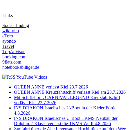
Auf Instagram folgen
Links
Social Trading
wikifolio
eToro
ayondo
Travel
TripAdvisor
booking.com
9flats.com
notebooksbilliger.de
YouTube Videos
QUEEN ANNE verlässt Kiel 23.7.2026
QUEEN ANNE Kreuzfahrtschiff verlässt Kiel am 23.7.2026
Mit Schiffshorn: CARNIVAL LEGEND Kreuzfahrtschiff
verlässt Kiel 22.7.2026
INS DRAKON Israelisches U-Boot in der Kieler Förde
4.8.2026
INS DRAKON Israelisches U-Boot TKMS-Neubau der
Dolphin-2-Klasse verlässt die TKMS Werft 4.8.2026
Zugfahrt über die Alte Levensauer Hochbrücke auf dem Weg