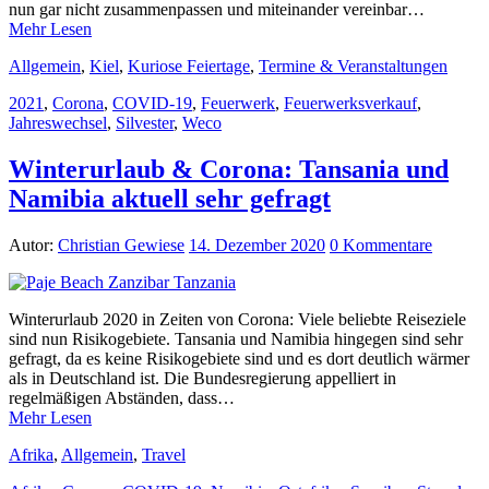
nun gar nicht zusammenpassen und miteinander vereinbar…
Mehr Lesen
Allgemein
,
Kiel
,
Kuriose Feiertage
,
Termine & Veranstaltungen
2021
,
Corona
,
COVID-19
,
Feuerwerk
,
Feuerwerksverkauf
,
Jahreswechsel
,
Silvester
,
Weco
Winterurlaub & Corona: Tansania und
Namibia aktuell sehr gefragt
Autor:
Christian Gewiese
14. Dezember 2020
0 Kommentare
Winterurlaub 2020 in Zeiten von Corona: Viele beliebte Reiseziele
sind nun Risikogebiete. Tansania und Namibia hingegen sind sehr
gefragt, da es keine Risikogebiete sind und es dort deutlich wärmer
als in Deutschland ist. Die Bundesregierung appelliert in
regelmäßigen Abständen, dass…
Mehr Lesen
Afrika
,
Allgemein
,
Travel