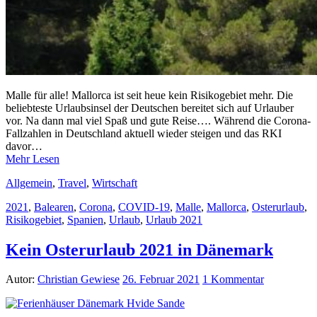
Malle für alle! Mallorca ist seit heue kein Risikogebiet mehr. Die
beliebteste Urlaubsinsel der Deutschen bereitet sich auf Urlauber
vor. Na dann mal viel Spaß und gute Reise…. Während die Corona-
Fallzahlen in Deutschland aktuell wieder steigen und das RKI
davor…
Mehr Lesen
Allgemein
,
Travel
,
Wirtschaft
2021
,
Balearen
,
Corona
,
COVID-19
,
Malle
,
Mallorca
,
Osterurlaub
,
Risikogebiet
,
Spanien
,
Urlaub
,
Urlaub 2021
Kein Osterurlaub 2021 in Dänemark
Autor:
Christian Gewiese
26. Februar 2021
1 Kommentar