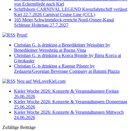
von Eckernförde nach Kiel
Schiffshorn CARNIVAL LEGEND Kreuzfahrtschiff verlässt
Kiel 22.7.2026 Carnival Cruise Line (CCL)
165 Meter Schwimmdock erreicht Nord-Ostsee-Kanal
Schleuse Holtenau 27.7.2027
Prost!
Christian G. is drinking a Benediktiner Weissbier by
Benediktiner Weissbräu at Buena Vista
Christian G. is drinking a Korça Bjonde by Birra Korça at
Gjirokaster
Christian G. is drinking a Ragnar Pilsner by
Zedazeni/Georgian Beverage Company at Batumi Plazza
Neu auf WeLoveKiel.com
Kieler Woche 2026: Konzerte & Veranstaltungen Freitag
26.06.2026
Kieler Woche 2026: Konzerte & Veranstaltungen Donnerstag
25.06.2026
Kieler Woche 2026: Konzerte & Veranstaltungen Mittwoch
24.06.2026
Zufällige Beiträge