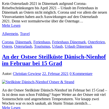
Kein Osterurlaub 2021 in Dänemark aufgrund Corona-
Reisebschränkungen bis April 2021 – Urlaub im Ferienhaus in
Dänemark an Ostern nicht möglich. Corona und vor allem die neuen
Virusvarianten haben auch Auswirkungen auf den Osterurlaub
2021. Denn wer normalerweise über die Ostertage…
Mehr Lesen
Allgemein
,
Travel
Corona
,
Dänemark
,
Ferienhaus
,
Ferienhaus Dänemark
,
Osterferien
,
Ostern
,
Osterurlaub
,
Tourismus
,
Urlaub
,
Urlaub Dänemark
An der Ostsee Steilküste Dänisch-Nienhof
im Februar bei 15 Grad
Autor:
Christian Gewiese
22. Februar 2021
0 Kommentare
An der Ostsee Steilküste Dänisch-Nienhof im Februar bei 15 Grad –
Ja ist denn nun schon Frühling? Super Wetter an der Ostsee mit viel
Sonnenschein und angenehmen Temperaturen. Vor knapp zwei
Wochen war es noch saukalt, als Sturm Tristan ziemlich…
Mehr Lesen