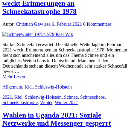
weckt Erinnerungen an
Schneekatastrophe 1978
Autor:
Christian Gewiese
6. Februar 2021
0 Kommentare
Starker Schneefall erwartet: Die aktuelle Wetterlage im Februar
2021 weckt Erinnerungen an Schneekatastrophe 1978. Momentan
dreht sich anscheinend alles um das Thema Schnee und ein
mögliches Wetterchaos in Deutschland. Manchen Teilen
Deutschlands steht an diesem Wochenende sehr starker Schneefall
bevor….
Mehr Lesen
Allgemein
,
Kiel
,
Schleswig-Holstein
2021
,
Kiel
,
Schleswig-Holstein
,
Schnee
,
Schneechaos
,
Schneekatastrophe
,
Winter
,
Winter 2021
Wahlen in Uganda 2021: Soziale
Netzwerke und Messenger gesperrt