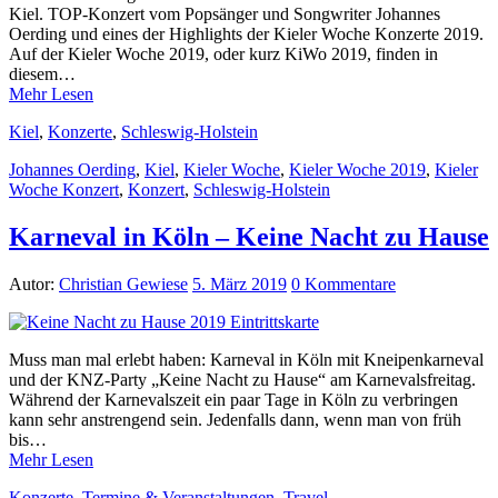
Kiel. TOP-Konzert vom Popsänger und Songwriter Johannes
Oerding und eines der Highlights der Kieler Woche Konzerte 2019.
Auf der Kieler Woche 2019, oder kurz KiWo 2019, finden in
diesem…
Mehr Lesen
Kiel
,
Konzerte
,
Schleswig-Holstein
Johannes Oerding
,
Kiel
,
Kieler Woche
,
Kieler Woche 2019
,
Kieler
Woche Konzert
,
Konzert
,
Schleswig-Holstein
Karneval in Köln – Keine Nacht zu Hause
Autor:
Christian Gewiese
5. März 2019
0 Kommentare
Muss man mal erlebt haben: Karneval in Köln mit Kneipenkarneval
und der KNZ-Party „Keine Nacht zu Hause“ am Karnevalsfreitag.
Während der Karnevalszeit ein paar Tage in Köln zu verbringen
kann sehr anstrengend sein. Jedenfalls dann, wenn man von früh
bis…
Mehr Lesen
Konzerte
,
Termine & Veranstaltungen
,
Travel