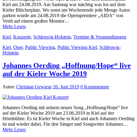
Kiel am 24.08.2019. Am Samstag war mächtig was los auf dem
Kieler Blücherplatz. Wo sonst am Wochenende jede Menge Autos
parken wurde am 24.08.2019 die Opernpremiere „AIDA“ von
Verdi auf einem großen Monitor…
Mehr Lesen
Kiel
,
Konzerte
,
Schleswig-Holstein
,
Termine & Veranstaltungen
Kiel
,
Oper
,
Public Viewing
,
Public Viewing Kiel
,
Schleswig-
Holstein
Johannes Oerding „Hoffnung/Hope“ live
auf der Kieler Woche 2019
Autor:
Christian Gewiese
26. Juni 2019
0 Kommentare
Johannes Oerding mit seinem neuen Song „Hoffnung/Hope“ live
auf der Kieler Woche 2019 am 23.06.2019 in Kiel auf der
Hörnbühne. Es ist Kieler Woche in Kiel und auch Johannes Oerding
ist mal wieder dabei. Für den Sänger und Songwriter Johannes…
Mehr Lesen