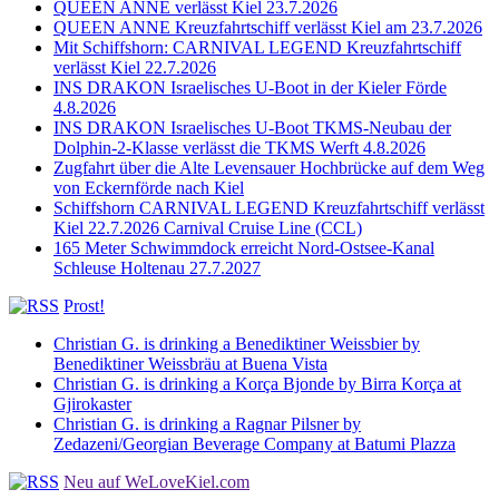
QUEEN ANNE verlässt Kiel 23.7.2026
QUEEN ANNE Kreuzfahrtschiff verlässt Kiel am 23.7.2026
Mit Schiffshorn: CARNIVAL LEGEND Kreuzfahrtschiff
verlässt Kiel 22.7.2026
INS DRAKON Israelisches U-Boot in der Kieler Förde
4.8.2026
INS DRAKON Israelisches U-Boot TKMS-Neubau der
Dolphin-2-Klasse verlässt die TKMS Werft 4.8.2026
Zugfahrt über die Alte Levensauer Hochbrücke auf dem Weg
von Eckernförde nach Kiel
Schiffshorn CARNIVAL LEGEND Kreuzfahrtschiff verlässt
Kiel 22.7.2026 Carnival Cruise Line (CCL)
165 Meter Schwimmdock erreicht Nord-Ostsee-Kanal
Schleuse Holtenau 27.7.2027
Prost!
Christian G. is drinking a Benediktiner Weissbier by
Benediktiner Weissbräu at Buena Vista
Christian G. is drinking a Korça Bjonde by Birra Korça at
Gjirokaster
Christian G. is drinking a Ragnar Pilsner by
Zedazeni/Georgian Beverage Company at Batumi Plazza
Neu auf WeLoveKiel.com