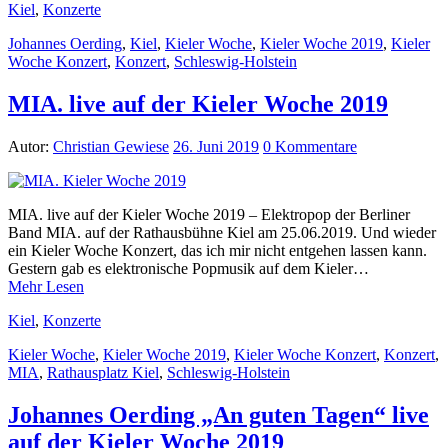
Kiel
,
Konzerte
Johannes Oerding
,
Kiel
,
Kieler Woche
,
Kieler Woche 2019
,
Kieler
Woche Konzert
,
Konzert
,
Schleswig-Holstein
MIA. live auf der Kieler Woche 2019
Autor:
Christian Gewiese
26. Juni 2019
0 Kommentare
MIA. live auf der Kieler Woche 2019 – Elektropop der Berliner
Band MIA. auf der Rathausbühne Kiel am 25.06.2019. Und wieder
ein Kieler Woche Konzert, das ich mir nicht entgehen lassen kann.
Gestern gab es elektronische Popmusik auf dem Kieler…
Mehr Lesen
Kiel
,
Konzerte
Kieler Woche
,
Kieler Woche 2019
,
Kieler Woche Konzert
,
Konzert
,
MIA
,
Rathausplatz Kiel
,
Schleswig-Holstein
Johannes Oerding „An guten Tagen“ live
auf der Kieler Woche 2019