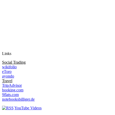
Auf Instagram folgen
Links
Social Trading
wikifolio
eToro
ayondo
Travel
TripAdvisor
booking.com
9flats.com
notebooksbilliger.de
YouTube Videos