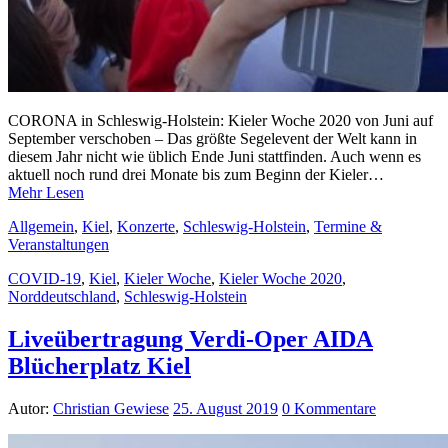
CORONA in Schleswig-Holstein: Kieler Woche 2020 von Juni auf
September verschoben – Das größte Segelevent der Welt kann in
diesem Jahr nicht wie üblich Ende Juni stattfinden. Auch wenn es
aktuell noch rund drei Monate bis zum Beginn der Kieler…
Mehr Lesen
Allgemein
,
Kiel
,
Konzerte
,
Schleswig-Holstein
,
Termine &
Veranstaltungen
COVID-19
,
Kiel
,
Kieler Woche
,
Kieler Woche 2020
,
Norddeutschland
,
Schleswig-Holstein
Liveübertragung Verdi-Oper AIDA
Blücherplatz Kiel
Autor:
Christian Gewiese
25. August 2019
0 Kommentare