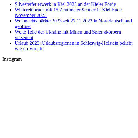
Silvesterfeuerwerk in Kiel 2023 an der Kieler Förde
Wintereinbruch mit 15 Zentimeter Schnee in Kiel Ende
November 2023
Weihnachtsmärkte 2023 seit 27.11.2023 in Norddeutschland
geöffnet
Weite Teile der Ukraine mit Minen und Sprengkörpern
verseucht
Urlaub 2023: Urlaubsregionen in Schleswig-Holstein beliebt
wie im Vorjahr
Instagram
U-Boot U 17 im Nord-Ostsee-Kanal
Sophienhof Kiel Shopping Center
#Fehmarn Ostseestrand am Niobe Denkmal
Nord-Ostsee-Kanal Schleuse in #Kiel