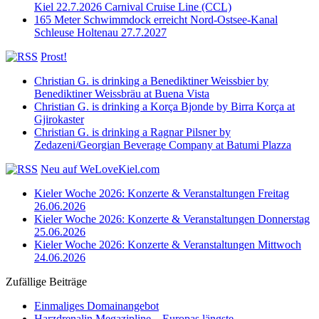
Kiel 22.7.2026 Carnival Cruise Line (CCL)
165 Meter Schwimmdock erreicht Nord-Ostsee-Kanal
Schleuse Holtenau 27.7.2027
Prost!
Christian G. is drinking a Benediktiner Weissbier by
Benediktiner Weissbräu at Buena Vista
Christian G. is drinking a Korça Bjonde by Birra Korça at
Gjirokaster
Christian G. is drinking a Ragnar Pilsner by
Zedazeni/Georgian Beverage Company at Batumi Plazza
Neu auf WeLoveKiel.com
Kieler Woche 2026: Konzerte & Veranstaltungen Freitag
26.06.2026
Kieler Woche 2026: Konzerte & Veranstaltungen Donnerstag
25.06.2026
Kieler Woche 2026: Konzerte & Veranstaltungen Mittwoch
24.06.2026
Zufällige Beiträge
Einmaliges Domainangebot
Harzdrenalin Megazipline – Europas längste