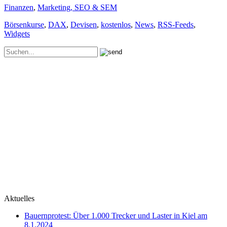
Finanzen
,
Marketing, SEO & SEM
Börsenkurse
,
DAX
,
Devisen
,
kostenlos
,
News
,
RSS-Feeds
,
Widgets
Aktuelles
Bauernprotest: Über 1.000 Trecker und Laster in Kiel am
8.1.2024