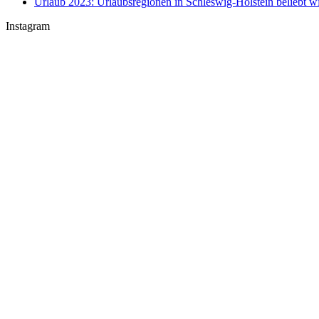
Urlaub 2023: Urlaubsregionen in Schleswig-Holstein beliebt w
Instagram
U-Boot U 17 im Nord-Ostsee-Kanal
Sophienhof Kiel Shopping Center
#Fehmarn Ostseestrand am Niobe Denkmal
Nord-Ostsee-Kanal Schleuse in #Kiel