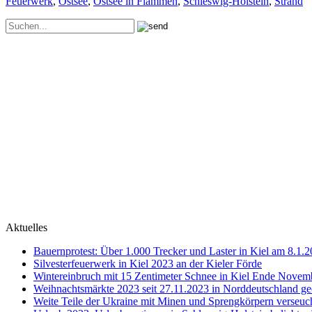
Feuerwerk
,
Ostsee
,
Ostsee in Flammen
,
Schleswig-Holstein
,
Strand
Aktuelles
Bauernprotest: Über 1.000 Trecker und Laster in Kiel am 8.1.
Silvesterfeuerwerk in Kiel 2023 an der Kieler Förde
Wintereinbruch mit 15 Zentimeter Schnee in Kiel Ende Novem
Weihnachtsmärkte 2023 seit 27.11.2023 in Norddeutschland ge
Weite Teile der Ukraine mit Minen und Sprengkörpern verseuc