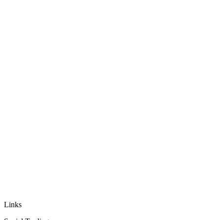
Auf Instagram folgen
Links