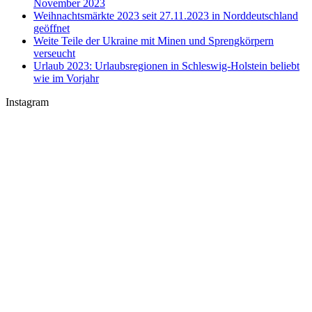
November 2023
Weihnachtsmärkte 2023 seit 27.11.2023 in Norddeutschland
geöffnet
Weite Teile der Ukraine mit Minen und Sprengkörpern
verseucht
Urlaub 2023: Urlaubsregionen in Schleswig-Holstein beliebt
wie im Vorjahr
Instagram
U-Boot U 17 im Nord-Ostsee-Kanal
Sophienhof Kiel Shopping Center
#Fehmarn Ostseestrand am Niobe Denkmal
Nord-Ostsee-Kanal Schleuse in #Kiel