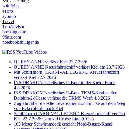
Social Trading
wikifolio
eToro
ayondo
Travel
TripAdvisor
booking.com
9flats.com
notebooksbilliger.de
YouTube Videos
QUEEN ANNE verlässt Kiel 23.7.2026
QUEEN ANNE Kreuzfahrtschiff verlässt Kiel am 23.7.2026
Mit Schiffshorn: CARNIVAL LEGEND Kreuzfahrtschiff
verlässt Kiel 22.7.2026
INS DRAKON Israelisches U-Boot in der Kieler Förde
4.8.2026
INS DRAKON Israelisches U-Boot TKMS-Neubau der
Dolphin-2-Klasse verlässt die TKMS Werft 4.8.2026
Zugfahrt über die Alte Levensauer Hochbrücke auf dem Weg
von Eckernförde nach Kiel
Schiffshorn CARNIVAL LEGEND Kreuzfahrtschiff verlässt
Kiel 22.7.2026 Carnival Cruise Line (CCL)
165 Meter Schwimmdock erreicht Nord-Ostsee-Kanal