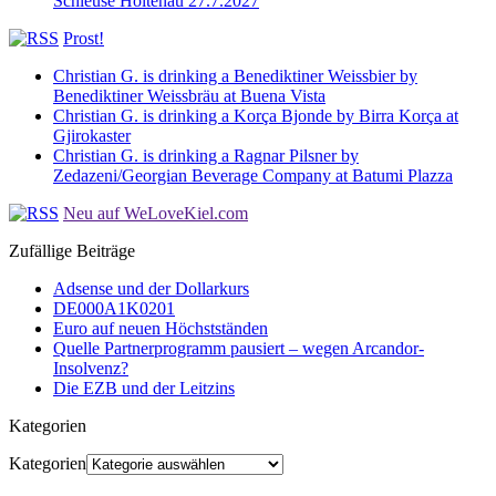
Schleuse Holtenau 27.7.2027
Prost!
Christian G. is drinking a Benediktiner Weissbier by
Benediktiner Weissbräu at Buena Vista
Christian G. is drinking a Korça Bjonde by Birra Korça at
Gjirokaster
Christian G. is drinking a Ragnar Pilsner by
Zedazeni/Georgian Beverage Company at Batumi Plazza
Neu auf WeLoveKiel.com
Zufällige Beiträge
Adsense und der Dollarkurs
DE000A1K0201
Euro auf neuen Höchstständen
Quelle Partnerprogramm pausiert – wegen Arcandor-
Insolvenz?
Die EZB und der Leitzins
Kategorien
Kategorien