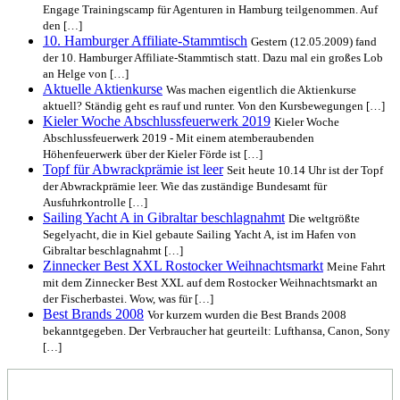
Engage Trainingscamp für Agenturen in Hamburg teilgenommen. Auf
den […]
10. Hamburger Affiliate-Stammtisch
Gestern (12.05.2009) fand
der 10. Hamburger Affiliate-Stammtisch statt. Dazu mal ein großes Lob
an Helge von […]
Aktuelle Aktienkurse
Was machen eigentlich die Aktienkurse
aktuell? Ständig geht es rauf und runter. Von den Kursbewegungen […]
Kieler Woche Abschlussfeuerwerk 2019
Kieler Woche
Abschlussfeuerwerk 2019 - Mit einem atemberaubenden
Höhenfeuerwerk über der Kieler Förde ist […]
Topf für Abwrackprämie ist leer
Seit heute 10.14 Uhr ist der Topf
der Abwrackprämie leer. Wie das zuständige Bundesamt für
Ausfuhrkontrolle […]
Sailing Yacht A in Gibraltar beschlagnahmt
Die weltgrößte
Segelyacht, die in Kiel gebaute Sailing Yacht A, ist im Hafen von
Gibraltar beschlagnahmt […]
Zinnecker Best XXL Rostocker Weihnachtsmarkt
Meine Fahrt
mit dem Zinnecker Best XXL auf dem Rostocker Weihnachtsmarkt an
der Fischerbastei. Wow, was für […]
Best Brands 2008
Vor kurzem wurden die Best Brands 2008
bekanntgegeben. Der Verbraucher hat geurteilt: Lufthansa, Canon, Sony
[…]