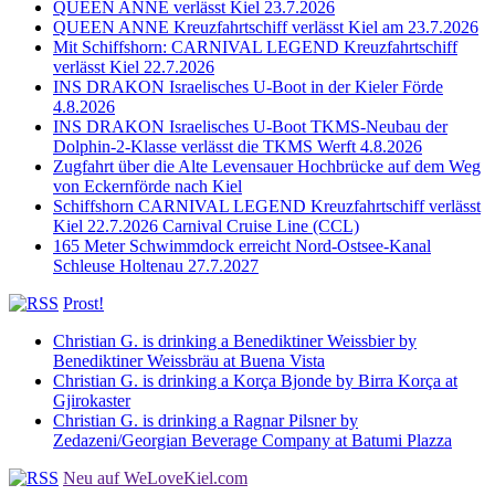
QUEEN ANNE verlässt Kiel 23.7.2026
QUEEN ANNE Kreuzfahrtschiff verlässt Kiel am 23.7.2026
Mit Schiffshorn: CARNIVAL LEGEND Kreuzfahrtschiff
verlässt Kiel 22.7.2026
INS DRAKON Israelisches U-Boot in der Kieler Förde
4.8.2026
INS DRAKON Israelisches U-Boot TKMS-Neubau der
Dolphin-2-Klasse verlässt die TKMS Werft 4.8.2026
Zugfahrt über die Alte Levensauer Hochbrücke auf dem Weg
von Eckernförde nach Kiel
Schiffshorn CARNIVAL LEGEND Kreuzfahrtschiff verlässt
Kiel 22.7.2026 Carnival Cruise Line (CCL)
165 Meter Schwimmdock erreicht Nord-Ostsee-Kanal
Schleuse Holtenau 27.7.2027
Prost!
Christian G. is drinking a Benediktiner Weissbier by
Benediktiner Weissbräu at Buena Vista
Christian G. is drinking a Korça Bjonde by Birra Korça at
Gjirokaster
Christian G. is drinking a Ragnar Pilsner by
Zedazeni/Georgian Beverage Company at Batumi Plazza
Neu auf WeLoveKiel.com