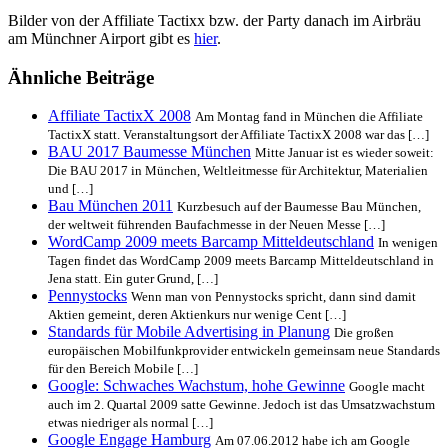
Bilder von der Affiliate Tactixx bzw. der Party danach im Airbräu
am Münchner Airport gibt es
hier
.
Ähnliche Beiträge
Affiliate TactixX 2008
Am Montag fand in München die Affiliate
TactixX statt. Veranstaltungsort der Affiliate TactixX 2008 war das […]
BAU 2017 Baumesse München
Mitte Januar ist es wieder soweit:
Die BAU 2017 in München, Weltleitmesse für Architektur, Materialien
und […]
Bau München 2011
Kurzbesuch auf der Baumesse Bau München,
der weltweit führenden Baufachmesse in der Neuen Messe […]
WordCamp 2009 meets Barcamp Mitteldeutschland
In wenigen
Tagen findet das WordCamp 2009 meets Barcamp Mitteldeutschland in
Jena statt. Ein guter Grund, […]
Pennystocks
Wenn man von Pennystocks spricht, dann sind damit
Aktien gemeint, deren Aktienkurs nur wenige Cent […]
Standards für Mobile Advertising in Planung
Die großen
europäischen Mobilfunkprovider entwickeln gemeinsam neue Standards
für den Bereich Mobile […]
Google: Schwaches Wachstum, hohe Gewinne
Google macht
auch im 2. Quartal 2009 satte Gewinne. Jedoch ist das Umsatzwachstum
etwas niedriger als normal […]
Google Engage Hamburg
Am 07.06.2012 habe ich am Google