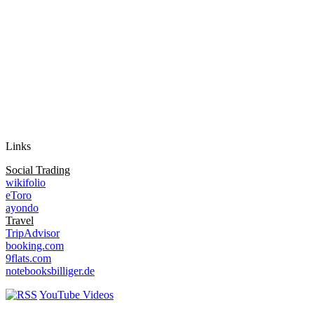
Auf Instagram folgen
Links
Social Trading
wikifolio
eToro
ayondo
Travel
TripAdvisor
booking.com
9flats.com
notebooksbilliger.de
YouTube Videos